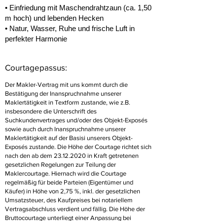
• Einfriedung mit Maschendrahtzaun (ca. 1,50
m hoch) und lebenden Hecken
• Natur, Wasser, Ruhe und frische Luft in
perfekter Harmonie
Courtagepassus:
Der Makler-Vertrag mit uns kommt durch die
Bestätigung der Inanspruchnahme unserer
Maklertätigkeit in Textform zustande, wie z.B.
insbesondere die Unterschrift des
Suchkundenvertrages und/oder des Objekt-Exposés
sowie auch durch Inanspruchnahme unserer
Maklertätigkeit auf der Basisi unserers Objekt-
Exposés zustande. Die Höhe der Courtage richtet sich
nach den ab dem
23.12.2020
in Kraft getretenen
gesetzlichen Regelungen zur Teilung der
Maklercourtage. Hiernach wird die Courtage
regelmäßig für beide Parteien (Eigentümer und
Käufer) in Höhe von 2,75 %, inkl. der gesetzlichen
Umsatzsteuer, des Kaufpreises bei notariellem
Vertragsabschluss verdient und fällig. Die Höhe der
Bruttocourtage unterliegt einer Anpassung bei