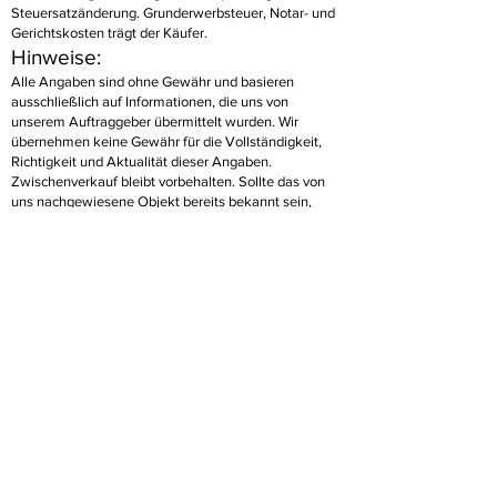
Steuersatzänderung. Grunderwerbsteuer, Notar- und
Gerichtskosten trägt der Käufer.
Hinweise:
Alle Angaben sind ohne Gewähr und basieren
ausschließlich auf Informationen, die uns von
unserem Auftraggeber übermittelt wurden. Wir
übernehmen keine Gewähr für die Vollständigkeit,
Richtigkeit und Aktualität dieser Angaben.
Zwischenverkauf bleibt vorbehalten. Sollte das von
uns nachgewiesene Objekt bereits bekannt sein,
teilen Sie uns dieses bitte unverzüglich mit. Die
Weitergabe dieses Exposés an Dritte ohne unsere
Zustimmung löst gegebenenfalls Courtage - bzw.
Schadensersatzansprüche aus. Im Übrigen gelten die
beigefügten allgemeinen Geschäftsbedingungen für
die Rechtsbeziehung zwischen Ihnen und Carola Wolf
Immobilien e.Kfr..
> weitere Informationen beantragen
> zurück