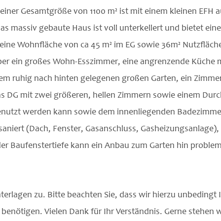
einer Gesamtgröße von 1100 m² ist mit einem kleinen EFH 
s massiv gebaute Haus ist voll unterkellert und bietet eine
ine Wohnfläche von ca 45 m² im EG sowie 36m² Nutzfläch
über ein großes Wohn-Esszimmer, eine angrenzende Küche 
em ruhig nach hinten gelegenen großen Garten, ein Zimmer
 das DG mit zwei größeren, hellen Zimmern sowie einem Du
genutzt werden kann sowie dem innenliegenden Badezimme
saniert (Dach, Fenster, Gasanschluss, Gasheizungsanlage), 
er Baufenstertiefe kann ein Anbau zum Garten hin probleml
terlagen zu. Bitte beachten Sie, dass wir hierzu unbedin
enötigen. Vielen Dank für Ihr Verständnis. Gerne stehen wi