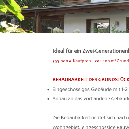
Ideal für ein Zwei-Generatione
355.000 € Kaufpreis - ca 1.100 m² Grun
BEBAUBARKEIT DES GRUNDSTÜC
Eingeschossiges Gebäude mit 1-2
Anbau an das vorhandene Gebäude 
Die Bebaubarkeit richtet sich nac
Wohngebiet, eingeschossige Bauwei